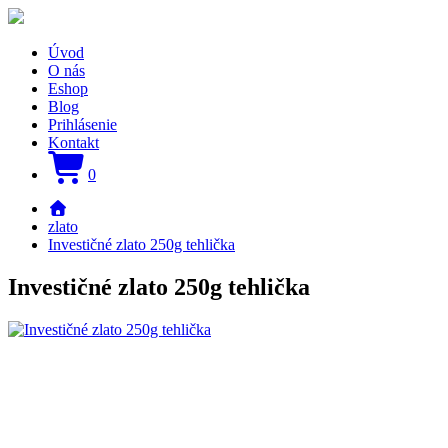
Úvod
O nás
Eshop
Blog
Prihlásenie
Kontakt
0
zlato
Investičné zlato 250g tehlička
Investičné zlato 250g tehlička