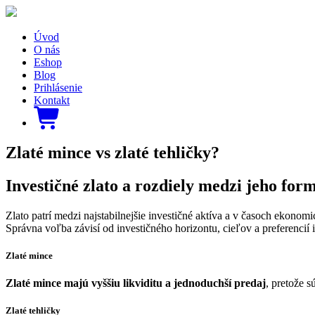
Úvod
O nás
Eshop
Blog
Prihlásenie
Kontakt
Zlaté mince vs zlaté tehličky?
Investičné zlato a rozdiely medzi jeho fo
Zlato patrí medzi najstabilnejšie investičné aktíva a v časoch ekonom
Správna voľba závisí od investičného horizontu, cieľov a preferenci
Zlaté mince
Zlaté mince majú vyššiu likviditu a jednoduchší predaj
, pretože 
Zlaté tehličky