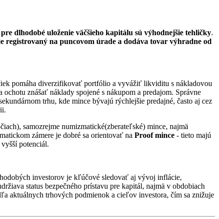
o
pre dlhodobé uloženie väčšieho kapitálu sú výhodnejšie tehličky
.
je registrovaný na puncovom úrade a dodáva tovar výhradne od
čiek pomáha diverzifikovať portfólio a vyvážiť likviditu s nákladovou
nt a ochotu znášať náklady spojené s nákupom a predajom. Správne
 sekundárnom trhu, kde mince bývajú rýchlejšie predajné, často aj cez
i.
ýročiach), samozrejme numizmatické(zberateľské) mince, najmä
izmatickom zámere je dobré sa orientovať na
Proof mince
- tieto majú
vyšší potenciál.
lhodobých investorov je kľúčové sledovať aj vývoj inflácie,
udržiava status bezpečného prístavu pre kapitál, najmä v obdobiach
odľa aktuálnych trhových podmienok a cieľov investora, čím sa znižuje