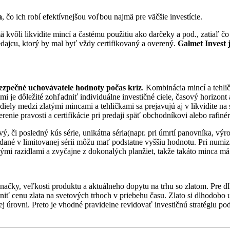
a
, čo ich robí efektívnejšou voľbou najmä pre väčšie investície.
 kvôli likvidite mincí a častému použitiu ako darčeky a pod., zatiaľ č
dajcu, ktorý by mal byť vždy certifikovaný a overený.
Galmet Invest 
bezpečné uchovávatele hodnoty počas kríz
. Kombinácia mincí a tehli
ami je dôležité zohľadniť individuálne investičné ciele, časový horizo
zdiely medzi zlatými mincami a tehličkami sa prejavujú aj v likvidite na
ie pravosti a certifikácie pri predaji späť obchodníkovi alebo rafinéri
vý, či posledný kús série, unikátna séria(napr. pri úmrtí panovníka, v
ydané v limitovanej sérii môžu mať podstatne vyššiu hodnotu. Pri num
enými razidlami a zvyčajne z dokonalých planžiet, takže takáto minca má 
značky, veľkosti produktu a aktuálneho dopytu na trhu so zlatom. Pre d
iť cenu zlata na svetových trhoch v priebehu času. Zlato si dlhodobo 
ej úrovni. Preto je vhodné pravidelne revidovať investičnú stratégiu p