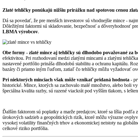
Zlaté tehličky ponúkajú nižšiu prirážku nad spotovou cenou zlat
Dá sa povedať, že pre menších investorov sú vhodnejšie mince - najmä
Dôležitými faktormi sú skladovanie, bezpečnosť a dôveryhodnosť pre
LBMA výrobcov
.
Obe formy - zlaté mince aj tehličky sú dlhodobo považované za 
efektivitou. Pri rozhodovaní medzi zlatými mincami a zlatými tehličk
nastavené portfólio prináša dlhodobú stabilitu a ochranu kapitálu. Ro
bazáry či priamo iným ľuďom, zatiaľ čo tehličky môžu vyžadovať overen
Pri niektorých minciach však môže vznikať pridaná hodnota
- pr
historické. Mince, ktorých sa zachovalo malé množstvo, alebo boli v
špeciálna kvalita razby, sú razené viackrát pod vyšším tlakom, s lešt
Ďalším faktorom sú poplatky a marže predajcov, ktoré sa líšia podľa 
úrokových sadzieb a geopolitických rizík, ktoré môžu výrazne ovplyvn
vysokej volatility finančných trhov a ekonomickej neistoty na globáln
celkové riziko portfólia.