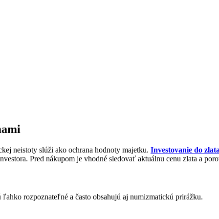
rmami
ickej neistoty slúži ako ochrana hodnoty majetku.
Investovanie do zlat
í investora. Pred nákupom je vhodné sledovať aktuálnu cenu zlata a por
sú ľahko rozpoznateľné a často obsahujú aj numizmatickú prirážku.