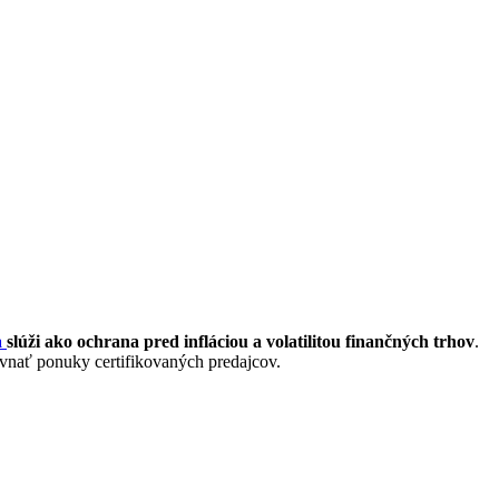
a
slúži ako ochrana pred infláciou a volatilitou finančných trhov
.
ovnať ponuky certifikovaných predajcov.